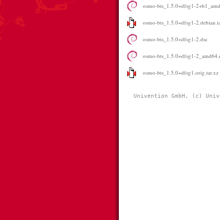
osmo-bts_1.5.0+dfsg1-2+b1_am
osmo-bts_1.5.0+dfsg1-2.debian.ta
osmo-bts_1.5.0+dfsg1-2.dsc
osmo-bts_1.5.0+dfsg1-2_amd64.
osmo-bts_1.5.0+dfsg1.orig.tar.xz
Univention GmbH, (c) Univ