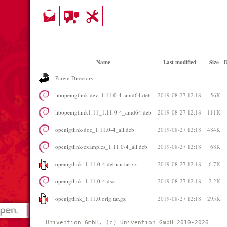
Name
Last modified
Size
D
Parent Directory
-
libopenigtlink-dev_1.11.0-4_amd64.deb
2019-08-27 12:18
56K
libopenigtlink1.11_1.11.0-4_amd64.deb
2019-08-27 12:18
111K
openigtlink-doc_1.11.0-4_all.deb
2019-08-27 12:18
484K
openigtlink-examples_1.11.0-4_all.deb
2019-08-27 12:18
68K
openigtlink_1.11.0-4.debian.tar.xz
2019-08-27 12:18
6.7K
openigtlink_1.11.0-4.dsc
2019-08-27 12:18
2.2K
openigtlink_1.11.0.orig.tar.gz
2019-08-27 12:18
295K
Univention GmbH, (c) Univention GmbH 2010-2026 