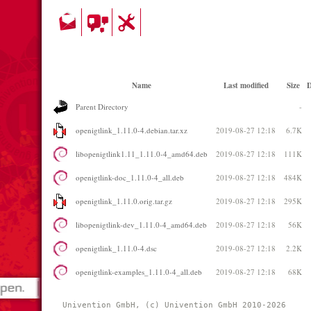
Name
Last modified
Size
D
Parent Directory
-
openigtlink_1.11.0-4.debian.tar.xz
2019-08-27 12:18
6.7K
libopenigtlink1.11_1.11.0-4_amd64.deb
2019-08-27 12:18
111K
openigtlink-doc_1.11.0-4_all.deb
2019-08-27 12:18
484K
openigtlink_1.11.0.orig.tar.gz
2019-08-27 12:18
295K
libopenigtlink-dev_1.11.0-4_amd64.deb
2019-08-27 12:18
56K
openigtlink_1.11.0-4.dsc
2019-08-27 12:18
2.2K
openigtlink-examples_1.11.0-4_all.deb
2019-08-27 12:18
68K
Univention GmbH, (c) Univention GmbH 2010-2026 