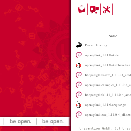
Name
Parent Directory
openigtlink_1.11.0-4.dsc
openigtlink_1.11.0-4.debian.tar.x
libopenigtlink-dev_1.11.0-4_am
openigtlink-examples_1.11.0-4_a
libopenigtlink1.11_1.11.0-4_am
openigtlink_1.11.0.orig.tar.gz
openigtlink-doc_1.11.0-4_all.deb
Univention GmbH, (c) Univ