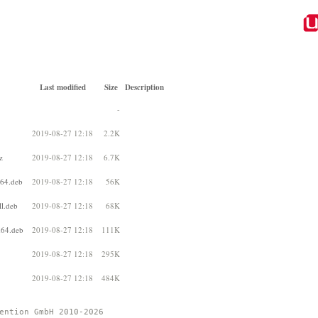
Last modified
Size
Description
-
2019-08-27 12:18
2.2K
z
2019-08-27 12:18
6.7K
d64.deb
2019-08-27 12:18
56K
ll.deb
2019-08-27 12:18
68K
d64.deb
2019-08-27 12:18
111K
2019-08-27 12:18
295K
2019-08-27 12:18
484K
ention GmbH 2010-2026 