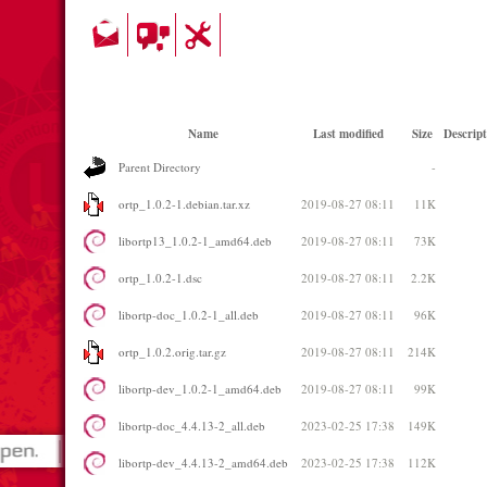
Name
Last modified
Size
Descript
Parent Directory
-
ortp_1.0.2-1.debian.tar.xz
2019-08-27 08:11
11K
libortp13_1.0.2-1_amd64.deb
2019-08-27 08:11
73K
ortp_1.0.2-1.dsc
2019-08-27 08:11
2.2K
libortp-doc_1.0.2-1_all.deb
2019-08-27 08:11
96K
ortp_1.0.2.orig.tar.gz
2019-08-27 08:11
214K
libortp-dev_1.0.2-1_amd64.deb
2019-08-27 08:11
99K
libortp-doc_4.4.13-2_all.deb
2023-02-25 17:38
149K
libortp-dev_4.4.13-2_amd64.deb
2023-02-25 17:38
112K