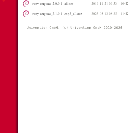
ruby-origami_2.0.0-1_all.deb
2019-11-21 09:53
104K
ruby-origami_2.1.0-1~exp2_all.deb
2023-03-12 08:25
114K
Univention GmbH, (c) Univention GmbH 2010-2026 