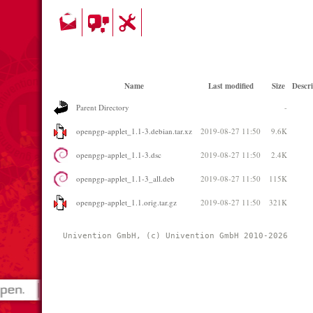
Name
Last modified
Size
Descri
Parent Directory
-
openpgp-applet_1.1-3.debian.tar.xz
2019-08-27 11:50
9.6K
openpgp-applet_1.1-3.dsc
2019-08-27 11:50
2.4K
openpgp-applet_1.1-3_all.deb
2019-08-27 11:50
115K
openpgp-applet_1.1.orig.tar.gz
2019-08-27 11:50
321K
Univention GmbH, (c) Univention GmbH 2010-2026 