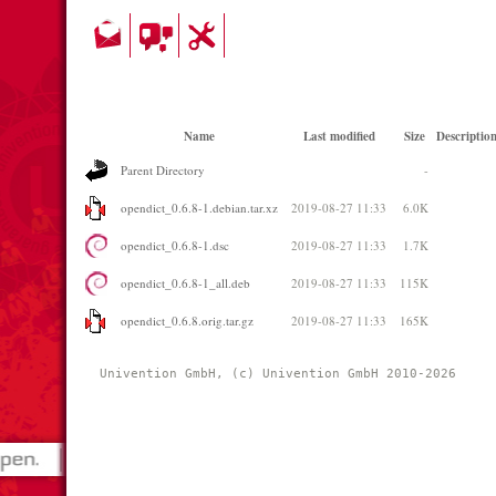
Name
Last modified
Size
Descriptio
Parent Directory
-
opendict_0.6.8-1.debian.tar.xz
2019-08-27 11:33
6.0K
opendict_0.6.8-1.dsc
2019-08-27 11:33
1.7K
opendict_0.6.8-1_all.deb
2019-08-27 11:33
115K
opendict_0.6.8.orig.tar.gz
2019-08-27 11:33
165K
Univention GmbH, (c) Univention GmbH 2010-2026 