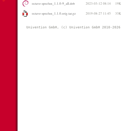
octave-specfun_1.1.0-9_all.deb
2023-03-12 08:14
19K
octave-specfun_1.1.0.orig.tar.gz
2019-08-27 11:45
33K
Univention GmbH, (c) Univention GmbH 2010-2026 