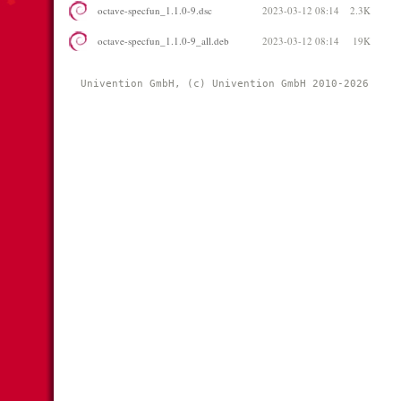
octave-specfun_1.1.0-9.dsc
2023-03-12 08:14
2.3K
octave-specfun_1.1.0-9_all.deb
2023-03-12 08:14
19K
Univention GmbH, (c) Univention GmbH 2010-2026 