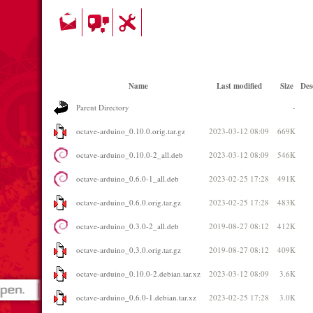
Name
Last modified
Size
Des
Parent Directory
-
octave-arduino_0.10.0.orig.tar.gz
2023-03-12 08:09
669K
octave-arduino_0.10.0-2_all.deb
2023-03-12 08:09
546K
octave-arduino_0.6.0-1_all.deb
2023-02-25 17:28
491K
octave-arduino_0.6.0.orig.tar.gz
2023-02-25 17:28
483K
octave-arduino_0.3.0-2_all.deb
2019-08-27 08:12
412K
octave-arduino_0.3.0.orig.tar.gz
2019-08-27 08:12
409K
octave-arduino_0.10.0-2.debian.tar.xz
2023-03-12 08:09
3.6K
octave-arduino_0.6.0-1.debian.tar.xz
2023-02-25 17:28
3.0K