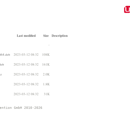
Last modified
Size
Description
-
d64.deb
2023-03-12 08:32
108K
deb
2023-03-12 08:32
161K
xz
2023-03-12 08:32
2.0K
2023-03-12 08:32
1.8K
2023-03-12 08:32
31K
ention GmbH 2010-2026 