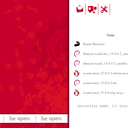
Name
Parent Directory
libuucd-ocaml-dev_15.0.0-2_am
libuucd-ocaml_15.0.0-2_amd64.
ocaml-uucd_15.0.0-2.debian.tar.
ocaml-uucd_15.0.0-2.dsc
ocaml-uucd_15.0.0.orig.tar.gz
Univention GmbH, (c) Univ