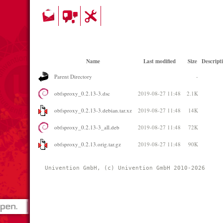
Name
Last modified
Size
Descript
Parent Directory
-
obfsproxy_0.2.13-3.dsc
2019-08-27 11:48
2.1K
obfsproxy_0.2.13-3.debian.tar.xz
2019-08-27 11:48
14K
obfsproxy_0.2.13-3_all.deb
2019-08-27 11:48
72K
obfsproxy_0.2.13.orig.tar.gz
2019-08-27 11:48
90K
Univention GmbH, (c) Univention GmbH 2010-2026 