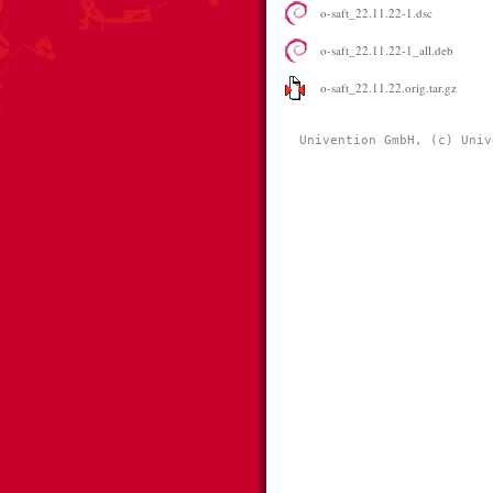
o-saft_22.11.22-1.dsc
o-saft_22.11.22-1_all.deb
o-saft_22.11.22.orig.tar.gz
Univention GmbH, (c) Univ