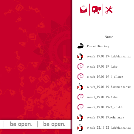
Name
Parent Directory
o-saft_19.01.19-1.debian.tar.xz
o-saft_19.01.19-1.dsc
o-saft_19.01.19-1_all.deb
o-saft_19.01.19-3.debian.tar.xz
o-saft_19.01.19-3.dsc
o-saft_19.01.19-3_all.deb
o-saft_19.01.19.orig.tar.gz
o-saft_22.11.22-1.debian.tar.xz