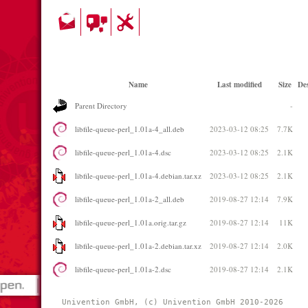
Name
Last modified
Size
Des
Parent Directory
-
libfile-queue-perl_1.01a-4_all.deb
2023-03-12 08:25
7.7K
libfile-queue-perl_1.01a-4.dsc
2023-03-12 08:25
2.1K
libfile-queue-perl_1.01a-4.debian.tar.xz
2023-03-12 08:25
2.1K
libfile-queue-perl_1.01a-2_all.deb
2019-08-27 12:14
7.9K
libfile-queue-perl_1.01a.orig.tar.gz
2019-08-27 12:14
11K
libfile-queue-perl_1.01a-2.debian.tar.xz
2019-08-27 12:14
2.0K
libfile-queue-perl_1.01a-2.dsc
2019-08-27 12:14
2.1K
Univention GmbH, (c) Univention GmbH 2010-2026 