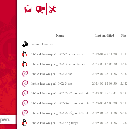
Name
Last modified
Size
Parent Directory
-
libfile-lchown-perl_0.02-2.debian.tar.xz
2019-08-27 11:38
1.7K
libfile-lchown-perl_0.02-3.debian.tar.xz
2023-03-12 08:30
1.9K
libfile-lchown-perl_0.02-2.dsc
2019-08-27 11:38
2.1K
libfile-lchown-perl_0.02-3.dsc
2023-03-12 08:30
2.1K
libfile-lchown-perl_0.02-2+b7_amd64.deb
2023-02-25 17:41
9.3K
libfile-lchown-perl_0.02-3+b1_amd64.deb
2023-03-12 08:30
9.3K
libfile-lchown-perl_0.02-2+b5_amd64.deb
2019-08-27 11:38
9.4K
libfile-lchown-perl_0.02.orig.tar.gz
2019-08-27 11:38
12K